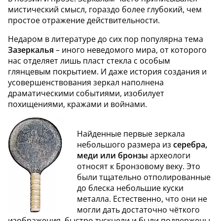
мистический смысл, гораздо более глубокий, чем
простое отражение действительности.
Недаром в литературе до сих пор популярна тема
Зазеркалья
– иного неведомого мира, от которого
нас отделяет лишь пласт стекла с особым
глянцевым покрытием. И даже история создания и
усовершенствования зеркал наполнена
драматическими событиями, изобилует
похищениями, кражами и войнами.
Найденные первые зеркала
небольшого размера из
серебра,
меди или бронзы
археологи
относят к Бронзовому веку. Это
были тщательно отполированные
до блеска небольшие куски
металла. Естественно, что они не
могли дать достаточно чёткого
изображения, быстро тускнели и были подвержены