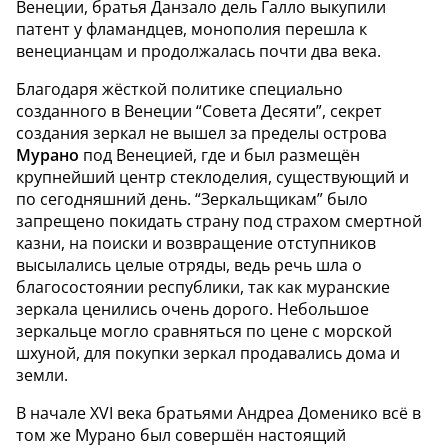
Венеции, братья Данзало дель Галло выкупили
патент у фламандцев, монополия перешла к
венецианцам и продолжалась почти два века.
Благодаря жёсткой политике специально
созданного в Венеции “Совета Десяти”, секрет
создания зеркал не вышел за пределы острова
Мурано
под Венецией, где и был размещён
крупнейший центр стеклоделия, существующий и
по сегодняшний день. “Зеркальщикам” было
запрещено покидать страну под страхом смертной
казни, на поиски и возвращение отступников
высылались целые отряды, ведь речь шла о
благосостоянии республики, так как муранские
зеркала ценились очень дорого. Небольшое
зеркальце могло сравняться по цене с морской
шхуной, для покупки зеркал продавались дома и
земли.
В начале XVI века братьями Андреа Доменико всё в
том же Мурано был совершён настоящий