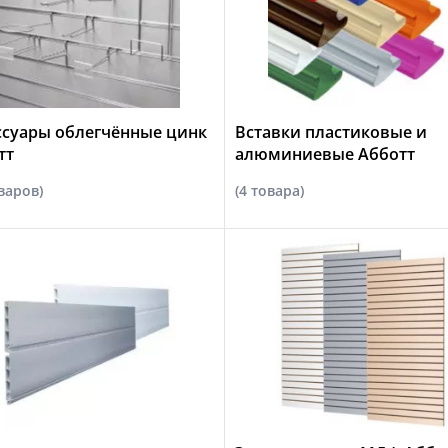
ссуары облегчённые цинк
Вставки пластиковые и
тт
алюминиевые Абботт
варов)
(4 товара)