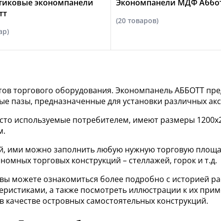
тиковые экономпанели
Экономпанели МДФ Аббо
тт
(20 товаров)
ар)
ов торгового оборудования. Экономпанель АББОТТ пред
е пазы, предназначенные для установки различных аксе
сто используемые потребителем, имеют размеры 1200х2
м.
ой, ими можно заполнить любую нужную торговую площад
номных торговых конструкций – стеллажей, горок и т.д.
вы можете ознакомиться более подробно с историей р
еристиками, а также посмотреть иллюстрации к их при
 в качестве островных самостоятельных конструкций.