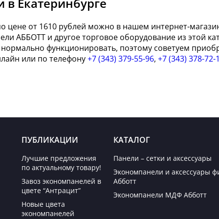
и в Екатеринбурге
о цене от 1610 рублей можно в нашем интернет-магазин
ели АББОТТ и другое торговое оборудование из этой кат
нормально функционировать, поэтому советуем приобре
нлайн или по телефону
+7 (343) 379-55-96
,
+7 (343) 378-72-
ПУБЛИКАЦИИ
КАТАЛОГ
Лучшие предложения
Панели – сетки и аксессуары
по актуальному товару!
Экономпанели и аксессуары 
Завоз экономпанелей в
Абботт
цвете “Антрацит”
Экономпанели МДФ Абботт
Новые цвета
экономпанелей