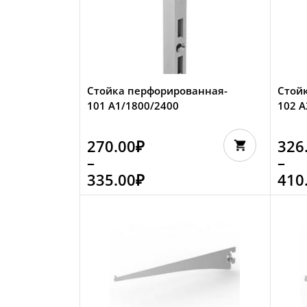
Стойка перфорированная-
Стой
101 A1/1800/2400
102 A
270.00
₽
326
–
–
335.00
₽
410