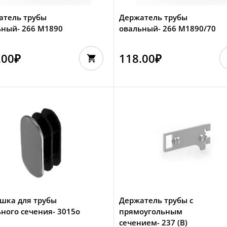
атель трубы
Держатель трубы
ьный- 266 М1890
овальный- 266 М1890/70
0
.00
₽
118.00
₽
шка для трубы
Держатель трубы с
ного сечения- 3015о
прямоугольным
сечением- 237 (B)