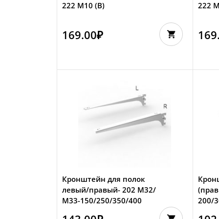
222 M10 (B)
222 
169.00
₽
169
Кронштейн для полок
Крон
левый/правый- 202 M32/
(прав
М33-150/250/350/400
200/3
143.00
₽
102