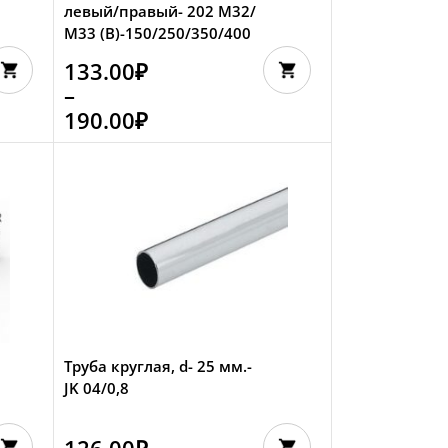
левый/правый- 202 M32/
М33 (В)-150/250/350/400
133.00
₽
–
190.00
₽
Труба круглая, d- 25 мм.-
JK 04/0,8
126.00
₽