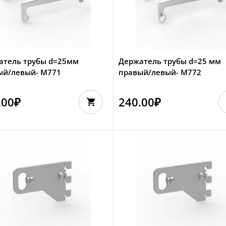
атель трубы d=25мм
Держатель трубы d=25 мм
ый/левый- М771
правый/левый- M772
.00
₽
240.00
₽