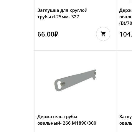
Заглушка для круглой
Держ
трубы d-25мм- 327
овал
(В)/7
66.00
₽
104
Держатель трубы
Заглу
овальный- 266 М1890/300
оваль