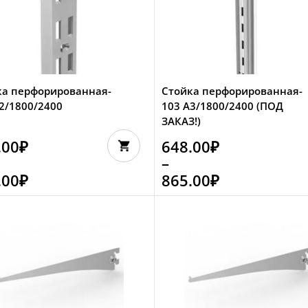
ка перфорированная-
Стойка перфорированная-
2/1800/2400
103 А3/1800/2400 (ПОД
ЗАКАЗ!)
.00
₽
648.00
₽
–
.00
₽
865.00
₽