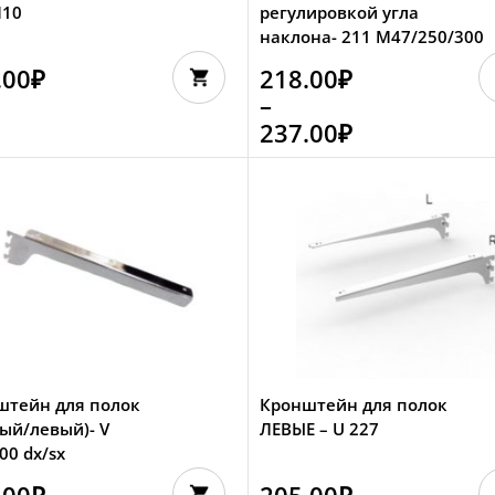
М10
регулировкой угла
наклона- 211 M47/250/300
.00
₽
218.00
₽
–
237.00
₽
штейн для полок
Кронштейн для полок
ый/левый)- V
ЛЕВЫЕ – U 227
00 dx/sx
.00
₽
205.00
₽