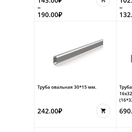
–
–
190.00
₽
132
Труба овальная 30*15 мм.
Труб
16х32
(16*3
242.00
₽
690