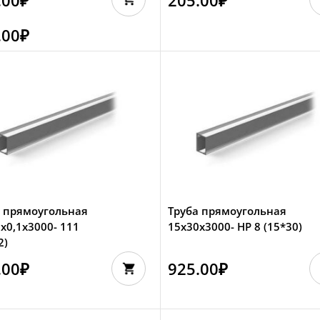
.00
₽
а прямоугольная
Труба прямоугольная
х0,1х3000- 111
15х30х3000- HP 8 (15*30)
2)
.00
₽
925.00
₽