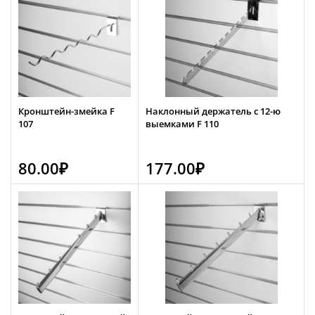
Кронштейн-змейка F
Наклонный держатель с 12-ю
107
выемками F 110
80.00
₽
177.00
₽