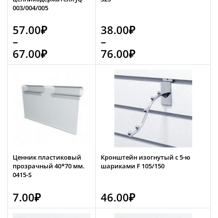
003/004/005
57.00
₽
38.00
₽
–
–
67.00
₽
76.00
₽
Ценник пластиковый
Кронштейн изогнутый с 5-ю
прозрачный 40*70 мм.
шариками F 105/150
0415-S
7.00
₽
46.00
₽