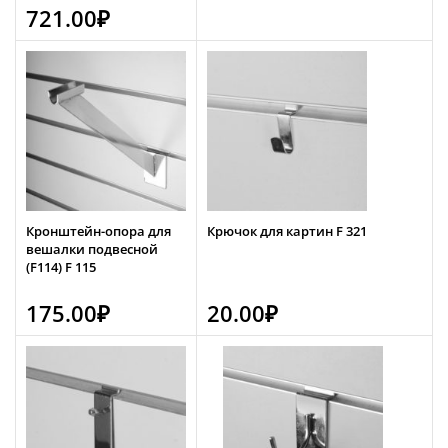
721.00
₽
Кронштейн-опора для
Крючок для картин F 321
вешалки подвесной
(F114) F 115
175.00
₽
20.00
₽