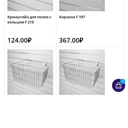
Кронштейн для полки с
Корзина F 197
кольцом F 219
124.00
₽
367.00
₽
0
Корзина F 198
Корзина F 198/125/200
452.00
₽
603.00
₽