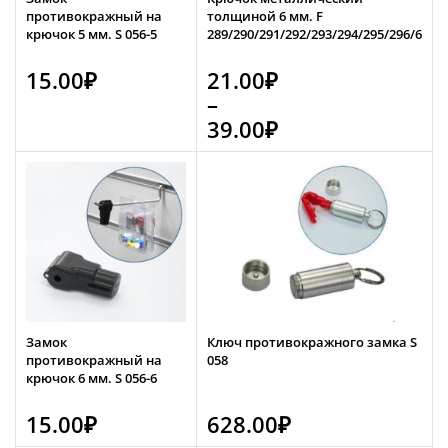
противокражный на
толщиной 6 мм. F
крючок 5 мм. S 056-5
289/290/291/292/293/294/295/296/6
15.00
₽
21.00
₽
–
39.00
₽
Замок
Ключ противокражного замка S
противокражный на
058
крючок 6 мм. S 056-6
15.00
₽
628.00
₽