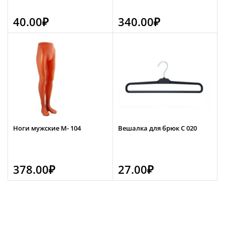
40.00
₽
340.00
₽
Ноги мужские М- 104
Вешалка для брюк С 020
378.00
₽
27.00
₽