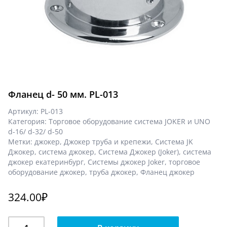
Фланец d- 50 мм. PL-013
Артикул:
PL-013
Категория:
Торговое оборудование система JOKER и UNO
d-16/ d-32/ d-50
Метки:
джокер
,
Джокер труба и крепежи
,
Система JK
Джокер
,
система джокер
,
Система Джокер (Joker)
,
система
джокер екатеринбург
,
Системы джокер Joker
,
торговое
оборудование джокер
,
труба джокер
,
Фланец джокер
324.00
₽
Количество