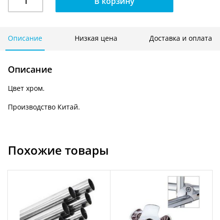
В корзину
Фланец
d-
50
мм.
Описание
Низкая цена
Доставка и оплата
PL-
013
Описание
Цвет хром.
Производство Китай.
Похожие товары