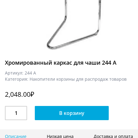
Хромированный каркас для чаши 244 A
Артикул:
244 A
Категория:
Накопители корзины для распродаж товаров
2,048.00
₽
Количество
В корзину
Хромированный
каркас
для
чаши
Описание
Низкая цена
Доставка и оплата