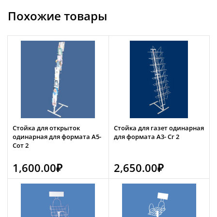
на
Похожие товары
перфорацию
А5-
КП
5
Стойка для открыток
Стойка для газет одинарная
одинарная для формата А5-
для формата А3- Сг 2
Сот 2
1,600.00
₽
2,650.00
₽