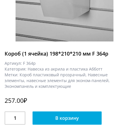
Короб (1 ячейка) 198*210*210 мм F 364р
Артикул:
F 364р
Категория:
Навеска из акрила и пластика Абботт
Метки:
Короб пластиковый прозрачный
,
Навесные
элементы
,
навесные элементы для эконом-панелей
,
Экономпанель и комплектующие
257.00
₽
Количество
В корзину
Короб
(1