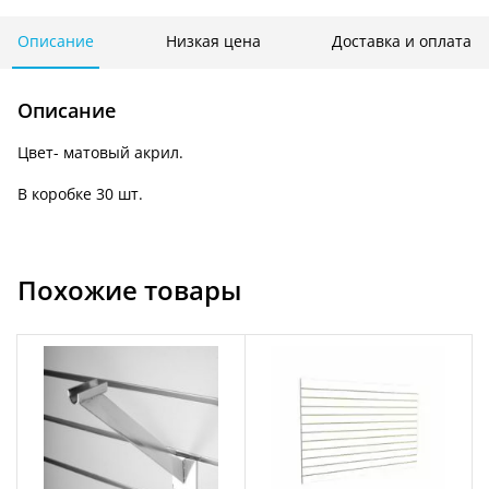
ячейка)
198*210*210
Описание
Низкая цена
Доставка и оплата
мм
F
Описание
364р
Цвет- матовый акрил.
В коробке 30 шт.
Похожие товары