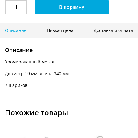
Количество
В корзину
Кронштейн
изогнутый
с
7-
Описание
Низкая цена
Доставка и оплата
ю
шариками
Описание
на
овальную
Хромированный металл.
трубу
340
Диаметр 19 мм, длина 340 мм.
мм.
U
7 шариков.
007
Похожие товары