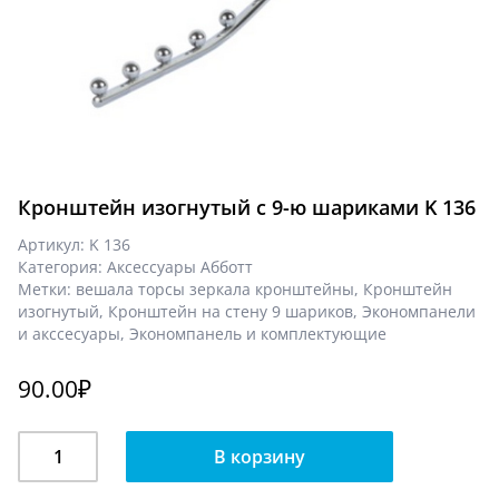
Кронштейн изогнутый с 9-ю шариками K 136
Артикул:
K 136
Категория:
Аксессуары Абботт
Метки:
вешала торсы зеркала кронштейны
,
Кронштейн
изогнутый
,
Кронштейн на стену 9 шариков
,
Экономпанели
и акссесуары
,
Экономпанель и комплектующие
90.00
₽
Количество
В корзину
Кронштейн
изогнутый