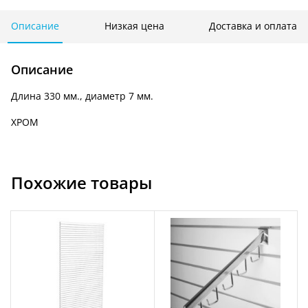
с
9-
Описание
Низкая цена
Доставка и оплата
ю
шариками
Описание
K
136
Длина 330 мм., диаметр 7 мм.
ХРОМ
Похожие товары