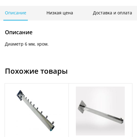
с
9-
Описание
Низкая цена
Доставка и оплата
ю
шариками
Описание
Q
003
Диаметр 6 мм, хром.
Похожие товары