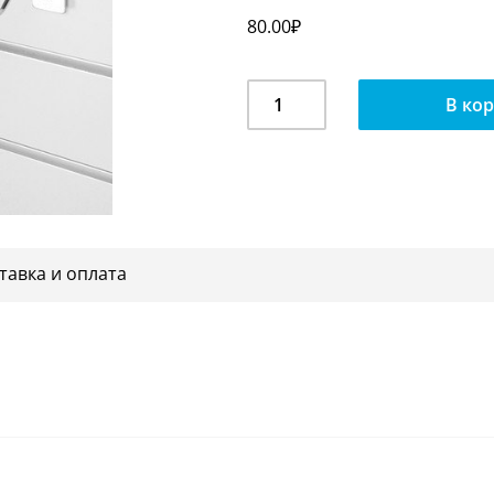
80.00
₽
Количество
В ко
Кронштейн-
змейка
F
107
тавка и оплата