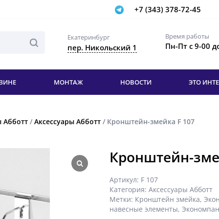
+7 (343) 378-72-45
Время работы
Екатеринбург
Пн-Пт с 9-00 д
пер. Никольский 1
ЗИНЕ
МОНТАЖ
НОВОСТИ
ЭТО ИНТ
 Абботт
/
Аксессуары Абботт
/ Кронштейн-змейка F 107
Кронштейн-зме
Артикул:
F 107
Категория:
Аксессуары Абботт
Метки:
Кронштейн змейка
,
Эко
навесные элементы
,
Экономпан