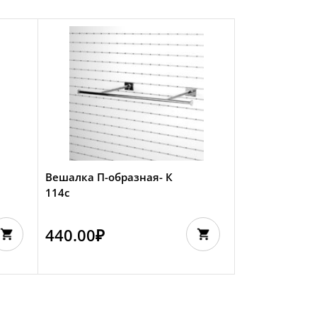
Вешалка П-образная- К
114с
440.00
₽