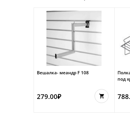
Вешалка- меандр F 108
Полк
под х
279.00
₽
788