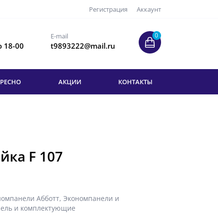
Регистрация
Аккаунт
0
E-mail
о 18-00
t9893222@mail.ru
ЕРЕСНО
АКЦИИ
КОНТАКТЫ
йка F 107
номпанели Абботт
,
Экономпанели и
ель и комплектующие