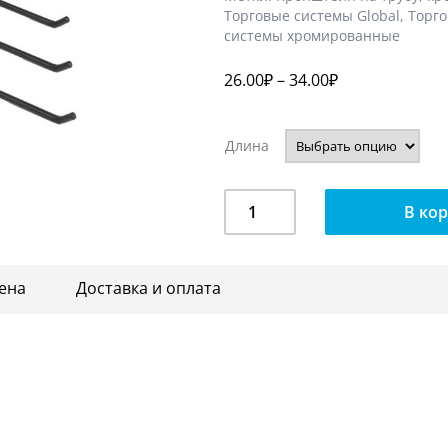
Торговые системы Global
,
Торго
системы хромированные
26.00
₽
–
34.00
₽
Длина
Количество
В ко
Крючок
на
овальную
ена
Доставка и оплата
трубу
МВ-
U003/004/005/006