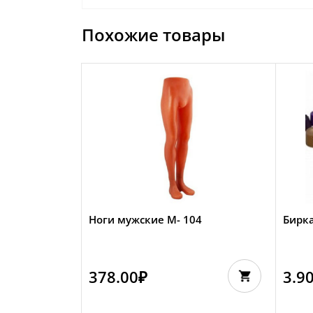
Похожие товары
Ноги мужские М- 104
Бирка
378.00
₽
3.9