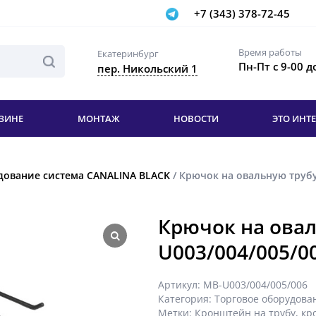
+7 (343) 378-72-45
Время работы
Екатеринбург
Пн-Пт с 9-00 д
пер. Никольский 1
ЗИНЕ
МОНТАЖ
НОВОСТИ
ЭТО ИНТ
дование система CANALINA BLACK
/ Крючок на овальную трубу
Крючок на овал
U003/004/005/0
Артикул:
МВ-U003/004/005/006
Категория:
Торговое оборудова
Метки:
Кронштейн на трубу
,
кр