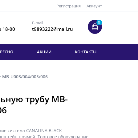
Регистрация
Аккаунт
0
E-mail
о 18-00
t9893222@mail.ru
ЕРЕСНО
АКЦИИ
КОНТАКТЫ
 МВ-U003/004/005/006
ьную трубу МВ-
06
ние система CANALINA BLACK
онштейн прямой
,
Торговое оборудование
,