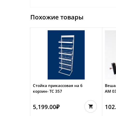
Похожие товары
Стойка прикассовая на 6
Веша
корзин- TC 357
АМ 0
5,199.00
₽
102