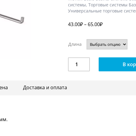
системы
,
Торговые системы Ба
Универсальные торговые сист
43.00
₽
–
65.00
₽
Длина
Количество
В ко
Крючок
в
стойку,
ена
Доставка и оплата
цвет
сильвер
ТР
53s
 мм.