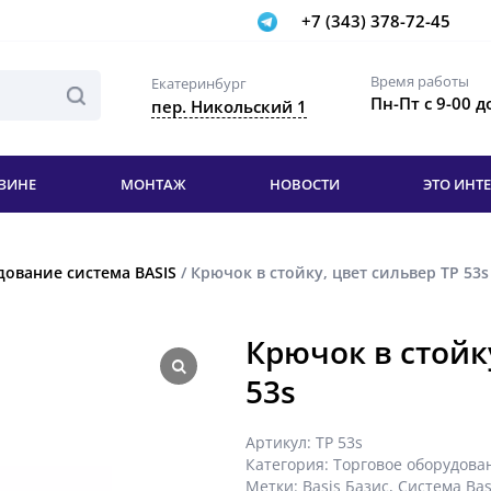
+7 (343) 378-72-45
Время работы
Екатеринбург
Пн-Пт с 9-00 д
пер. Никольский 1
ЗИНЕ
МОНТАЖ
НОВОСТИ
ЭТО ИНТ
дование система BASIS
/ Крючок в стойку, цвет сильвер ТР 53s
Крючок в стойк
53s
Артикул:
ТР 53s
Категория:
Торговое оборудова
Метки:
Basis Базис
,
Система Bas