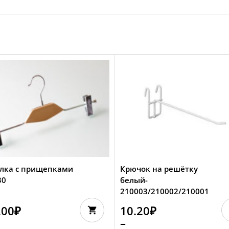
лка с прищепками
Крючок на решётку
30
белый-
210003/210002/210001
.00
₽
10.20
₽
–