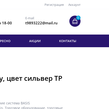
Регистрация
Аккаунт
0
E-mail
о 18-00
t9893222@mail.ru
ЕРЕСНО
АКЦИИ
КОНТАКТЫ
у, цвет сильвер ТР
ние система BASIS
is
,
Торговое оборудование
,
торговые