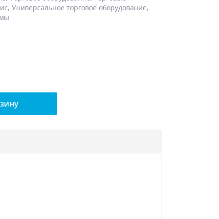
зис
,
Универсальное торговое оборудование
,
емы
рзину