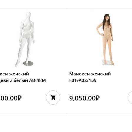
кен женский
Манекен женский
цевый белый AB-48M
F01/A02/159
000.00
₽
9,050.00
₽