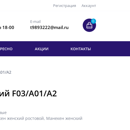
Регистрация
Аккаунт
0
E-mail
о 18-00
t9893222@mail.ru
ЕРЕСНО
АКЦИИ
КОНТАКТЫ
01/A2
ий F03/A01/A2
вые
ен женский ростовой
,
Манекен женский