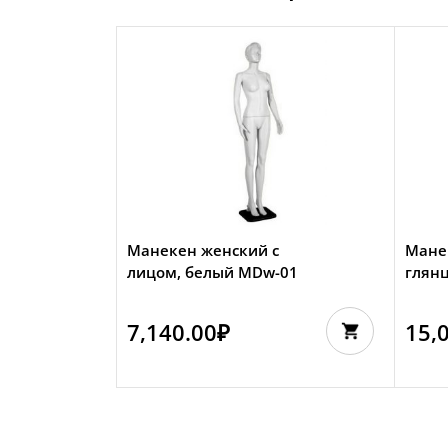
Манекен женский с
Мане
лицом, белый MDw-01
глян
7,140.00
₽
15,