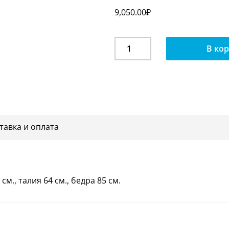
9,050.00
₽
Количество
В ко
Манекен
женский
F03/A01/A2
тавка и оплата
см., талия 64 см., бедра 85 см.