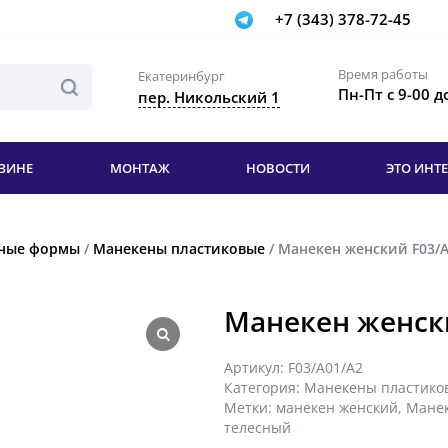
+7 (343) 378-72-45
Время работы
Екатеринбург
Пн-Пт с 9-00 д
пер. Никольский 1
ЗИНЕ
МОНТАЖ
НОВОСТИ
ЭТО ИНТ
нные формы
/
Манекены пластиковые
/ Манекен женский F03/A
Манекен женск
Артикул:
F03/A01/A2
Категория:
Манекены пластико
Метки:
манекен женский
,
Манек
телесный