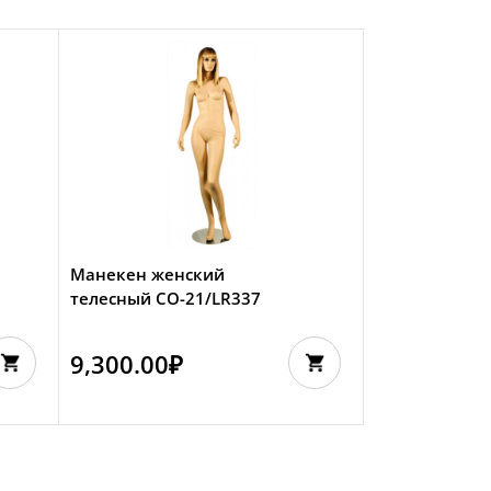
Манекен женский
телесный CO-21/LR337
9,300.00
₽