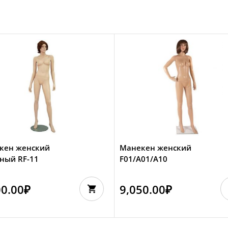
кен женский
Манекен женский
ный RF-11
F01/A01/А10
00.00
₽
9,050.00
₽