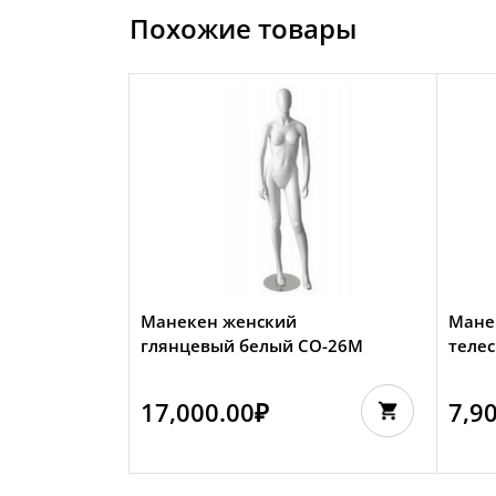
Похожие товары
Манекен женский
Мане
глянцевый белый CO-26M
телес
17,000.00
₽
7,9