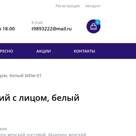
Регистрация
Аккаунт
0
E-mail
о 18-00
t9893222@mail.ru
ЕРЕСНО
АКЦИИ
КОНТАКТЫ
цом, белый MDw-01
ий с лицом, белый
вые
ен женский ростовой
,
Манекен женский