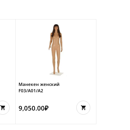
Манекен женский
F03/A01/A2
9,050.00
₽