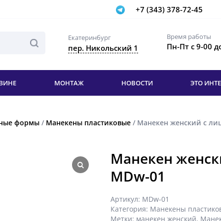
+7 (343) 378-72-45
Время работы
Екатеринбург
Пн-Пт с 9-00 д
пер. Никольский 1
ЗИНЕ
МОНТАЖ
НОВОСТИ
ЭТО ИНТ
нные формы
/
Манекены пластиковые
/ Манекен женский с ли
Манекен женск
MDw-01
Артикул:
MDw-01
Категория:
Манекены пластико
Метки:
манекен женский
,
Манек