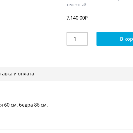
телесный
7,140.00
₽
Количество
В ко
Манекен
женский
с
лицом,
белый
тавка и оплата
MDw-
01
я 60 см, бедра 86 см.