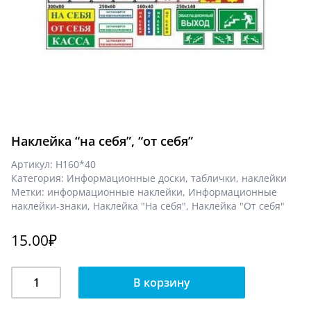
Наклейка “на себя”, “от себя”
Артикул:
Н160*40
Категория:
Информационные доски, таблички, наклейки
Метки:
информационные наклейки
,
Информационные
наклейки-знаки
,
Наклейка "На себя"
,
Наклейка "От себя"
15.00
₽
Количество
В корзину
Наклейка
"на