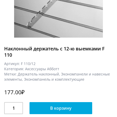
Наклонный держатель с 12-ю выемками F
110
Артикул:
F 110/12
Категория:
Аксессуары Абботт
Метки:
Держатель наклонный
,
Экономпанели и навесные
элементы
,
Экономпанель и комплектующие
177.00
₽
Количество
В корзину
Наклонный
держатель