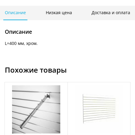
с
12-
Описание
Низкая цена
Доставка и оплата
ю
выемками
Описание
F
110
L=400 мм, хром.
Похожие товары