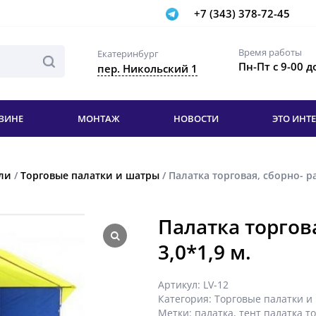
+7 (343) 378-72-45
Время работы
Екатеринбург
Пн-Пт с 9-00 д
пер. Никольский 1
ЗИНЕ
МОНТАЖ
НОВОСТИ
ЭТО ИНТ
ли
/
Торговые палатки и шатры
/ Палатка торговая, сборно- ра
Палатка торгов
3,0*1,9 м.
Артикул:
LV-12
Категория:
Торговые палатки и
Метки:
палатка
,
тент палатка т