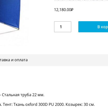
12,180.00
₽
Количество
В ко
Палатка
торговая,
сборно-
разборная
3,0*1,9
м.
тавка и оплата
- Cтальная труба 22 мм.
Тент: Ткань oxford 300D PU 2000. Козырек: 30 см.