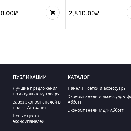
70.00
₽
2,810.00
₽
ПУБЛИКАЦИИ
КАТАЛОГ
Лучшие предложения
Панели – сетки и аксессуары
по актуальному товару!
Экономпанели и аксессуары 
Завоз экономпанелей в
Абботт
цвете “Антрацит”
Экономпанели МДФ Абботт
Новые цвета
экономпанелей