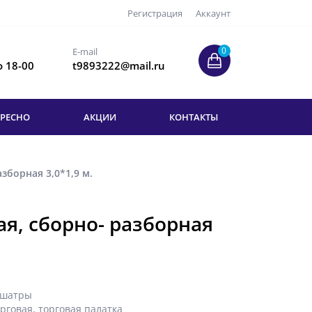
Регистрация
Аккаунт
0
E-mail
о 18-00
t9893222@mail.ru
ЕРЕСНО
АКЦИИ
КОНТАКТЫ
зборная 3,0*1,9 м.
ая, сборно- разборная
 шатры
орговая
,
торговая палатка