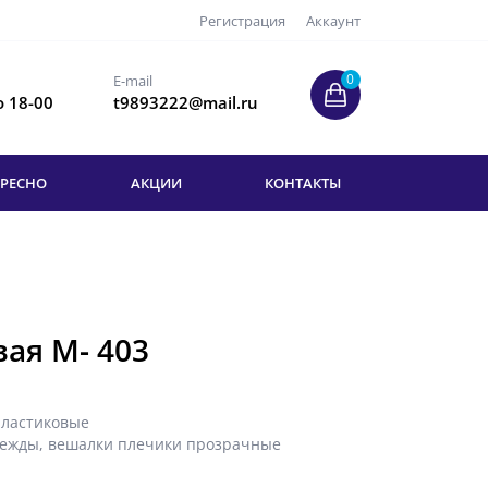
Регистрация
Аккаунт
0
E-mail
о 18-00
t9893222@mail.ru
ЕРЕСНО
АКЦИИ
КОНТАКТЫ
ая М- 403
пластиковые
дежды
,
вешалки плечики прозрачные