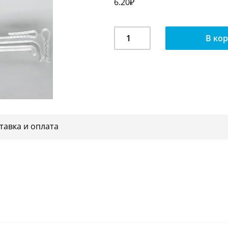
6.20
₽
Количество
В ко
Вешалка
бельевая
М-
403
тавка и оплата