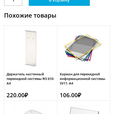
В корзину
Подставка
настольная
Похожие товары
двухсторонняя
(А
4)
RE
241-
А4
Держатель настенный
Карман для перекидной
перекидной системы RO 610-
информационной системы
А4
SV11- A4
220.00
₽
106.00
₽