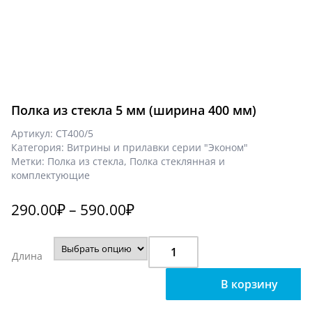
Полка из стекла 5 мм (ширина 400 мм)
Артикул:
СТ400/5
Категория:
Витрины и прилавки серии "Эконом"
Метки:
Полка из стекла
,
Полка стеклянная и
комплектующие
290.00
₽
–
590.00
₽
Количество
Длина
Полка
из
В корзину
стекла
5