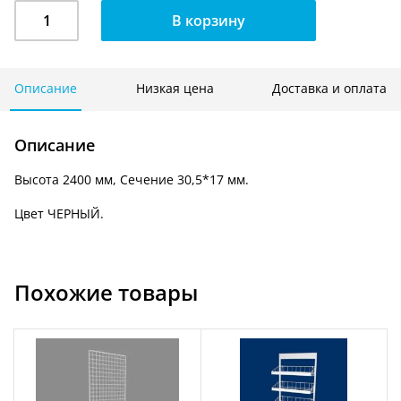
Количество
В корзину
Стойка
настенная
2400
мм.
Описание
Низкая цена
Доставка и оплата
сечение
30,5*17
Описание
мм.
МВ-2201
Высота 2400 мм, Сечение 30,5*17 мм.
Цвет ЧЕРНЫЙ.
Похожие товары