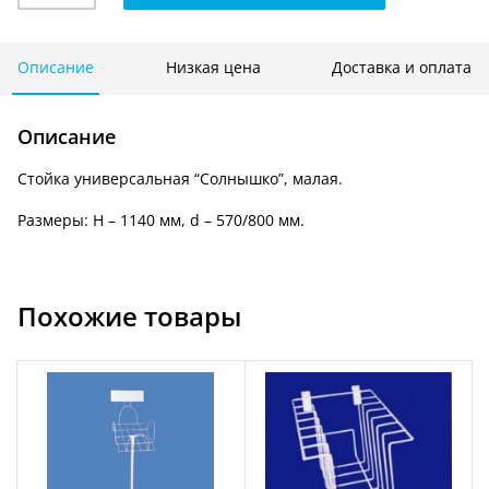
универсальная
«Солнышко»
малая-
Описание
Низкая цена
Доставка и оплата
Ср
2
Описание
Стойка универсальная “Солнышко”, малая.
Размеры: H – 1140 мм, d – 570/800 мм.
Похожие товары