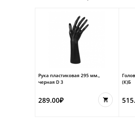
Рука пластиковая 295 мм.,
Голов
черная D 3
(К)Б
289.00
₽
515