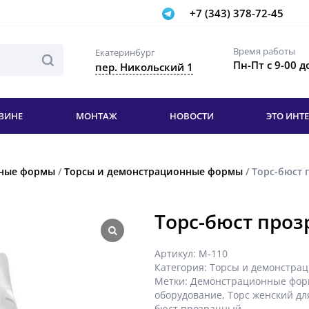
+7 (343) 378-72-45
Время работы
Екатеринбург
Пн-Пт с 9-00 д
пер. Никольский 1
ЗИНЕ
МОНТАЖ
НОВОСТИ
ЭТО ИНТ
нные формы
/
Торсы и демонстрационные формы
/ Торс-бюст 
Торс-бюст проз
Артикул:
М-110
Категория:
Торсы и демонстра
Метки:
Демонстрационные фо
оборудование
,
Торс женский дл
бюст прозрачный