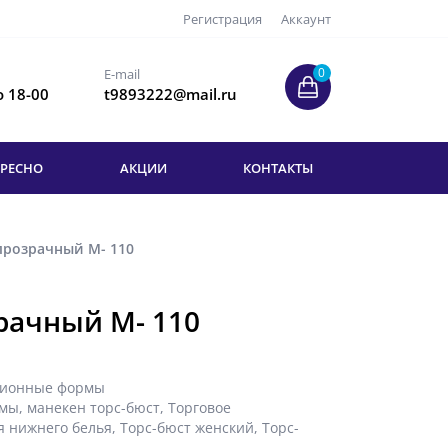
Регистрация
Аккаунт
0
E-mail
о 18-00
t9893222@mail.ru
ЕРЕСНО
АКЦИИ
КОНТАКТЫ
прозрачный М- 110
рачный М- 110
ционные формы
рмы
,
манекен торс-бюст
,
Торговое
я нижнего белья
,
Торс-бюст женский
,
Торс-