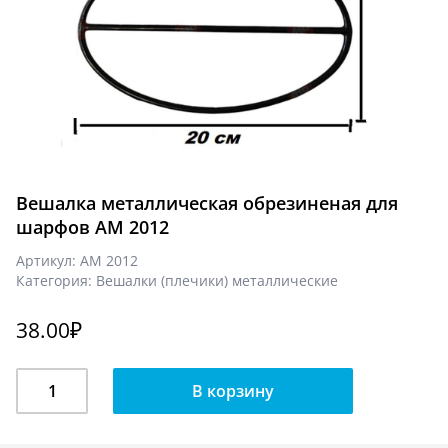
Вешалка металлическая обрезиненая для
шарфов AM 2012
Артикул:
AM 2012
Категория:
Вешалки (плечики) металлические
38.00
₽
Количество
В корзину
Вешалка
металлическая
обрезиненая