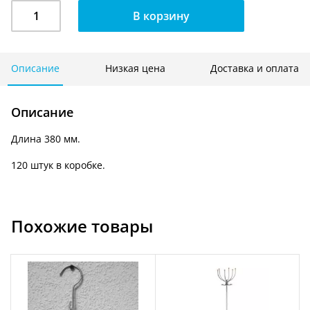
Количество
В корзину
Вешалка
обрезиненная
с
10-
Описание
Низкая цена
Доставка и оплата
ю
прищепками
Описание
380
мм.
Длина 380 мм.
A
022
120 штук в коробке.
Похожие товары