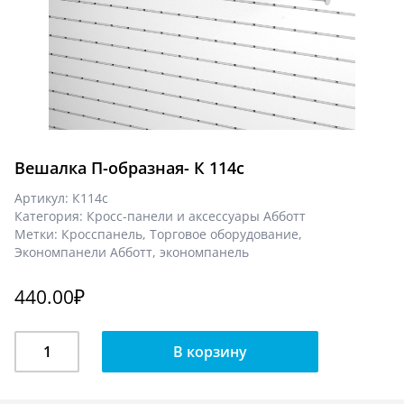
Вешалка П-образная- К 114с
Артикул:
К114с
Категория:
Кросс-панели и аксессуары Абботт
Метки:
Кросспанель
,
Торговое оборудование
,
Экономпанели Абботт
,
экономпанель
440.00
₽
Количество
В корзину
Вешалка
П-
образная-