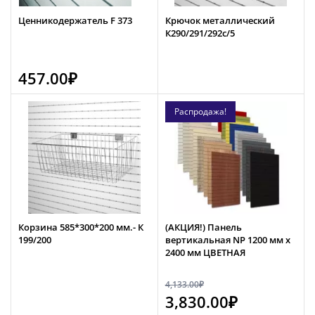
Ценникодержатель F 373
Крючок металлический
К290/291/292с/5
457.00
₽
Распродажа!
Корзина 585*300*200 мм.- К
(АКЦИЯ!) Панель
199/200
вертикальная NP 1200 мм х
2400 мм ЦВЕТНАЯ
4,133.00
₽
3,830.00
₽