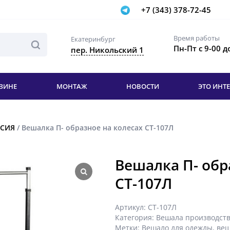
+7 (343) 378-72-45
Время работы
Екатеринбург
Пн-Пт с 9-00 д
пер. Никольский 1
ЗИНЕ
МОНТАЖ
НОВОСТИ
ЭТО ИНТ
ССИЯ
/ Вешалка П- образное на колесах СТ-107Л
Вешалка П- обр
СТ-107Л
Артикул:
СТ-107Л
Категория:
Вешала производст
Метки:
Вешало для одежды
,
веш