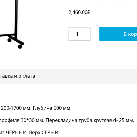
2,460.00
₽
Количество
В ко
Вешалка
П-
образное
на
колесах
СТ-107Л
тавка и оплата
1200-1700 мм. Глубина 500 мм.
рофиля 30*30 мм. Перекладина труба круглая d- 25 мм.
из ЧЕРНЫЙ, Верх СЕРЫЙ.