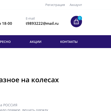
Регистрация
Аккаунт
0
E-mail
о 18-00
t9893222@mail.ru
ЕРЕСНО
АКЦИИ
КОНТАКТЫ
азное на колесах
ва РОССИЯ
ало прямое
,
вешать одежду