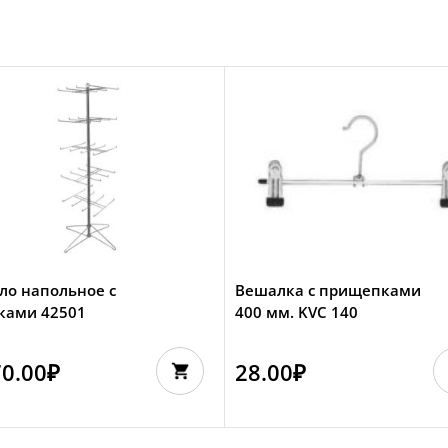
ло напольное с
Вешалка с прищепками
ками 42501
400 мм. KVC 140
70.00
₽
28.00
₽