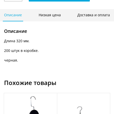
с
прищепками
с
Описание
Низкая цена
Доставка и оплата
виниловым
напылением
Описание
320
мм.
Длина 320 мм.
ЧЕРНАЯ-
SM-
200 штук в коробке.
03
черная.
Похожие товары