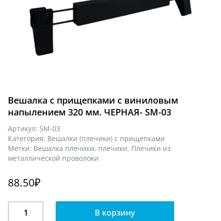
Вешалка с прищепками с виниловым
напылением 320 мм. ЧЕРНАЯ- SM-03
Артикул:
SM-03
Категория:
Вешалки (плечики) с прищепками
Метки:
Вешалка плечики
,
плечики
,
Плечики из
металлической проволоки
88.50
₽
Количество
В корзину
Вешалка