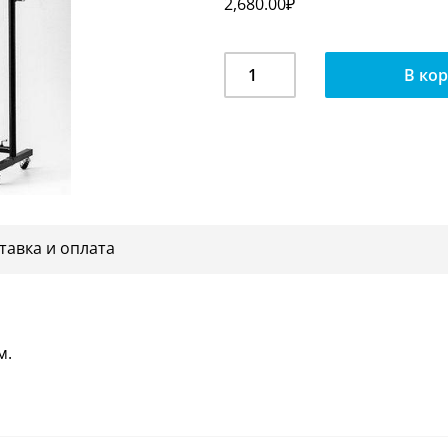
2,680.00
₽
Количество
В ко
Вешало
одноярусное
ST
001
(D1002)
тавка и оплата
м.