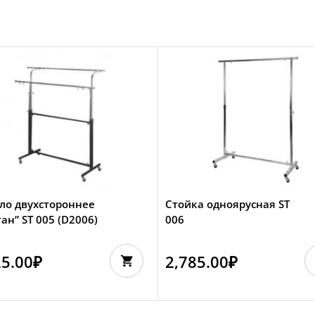
ло двухстороннее
Стойка одноярусная ST
ан” ST 005 (D2006)
006
25.00
₽
2,785.00
₽