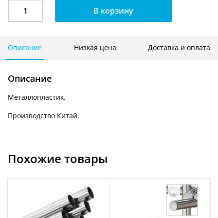
Количество
В корзину
Заглушка
для
трубы
d-
Описание
Низкая цена
Доставка и оплата
50
мм.
Описание
JK
8/50
Металлопластик.
Производство Китай.
Похожие товары