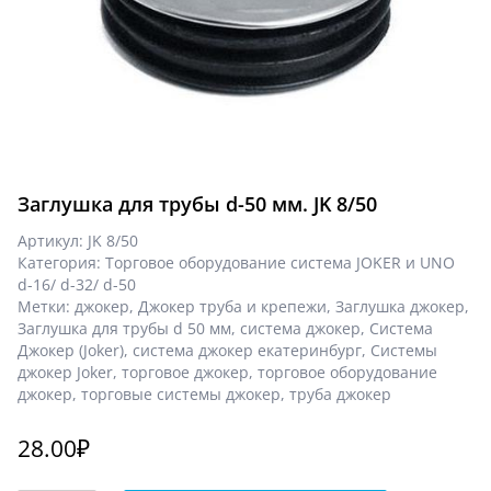
Заглушка для трубы d-50 мм. JK 8/50
Артикул:
JK 8/50
Категория:
Торговое оборудование система JOKER и UNO
d-16/ d-32/ d-50
Метки:
джокер
,
Джокер труба и крепежи
,
Заглушка джокер
,
Заглушка для трубы d 50 мм
,
система джокер
,
Система
Джокер (Joker)
,
система джокер екатеринбург
,
Системы
джокер Joker
,
торговое джокер
,
торговое оборудование
джокер
,
торговые системы джокер
,
труба джокер
28.00
₽