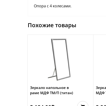
Опора с 4 колесами.
Похожие товары
Зеркало напольное в
Зерка
раме МДФ TМ/П (титан)
МДФ Т