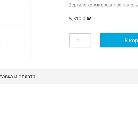
Зеркало хромированное напол
5,310.00
₽
Количество
В ко
Зеркало
напольное
на
колесах
AST-
тавка и оплата
03K