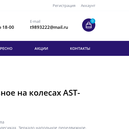
Регистрация
Аккаунт
0
E-mail
о 18-00
t9893222@mail.ru
ЕРЕСНО
АКЦИИ
КОНТАКТЫ
ное на колесах AST-
ла
олесиках
,
Зеркало напольное передвижное
,