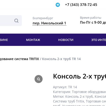
+7 (343) 378-72-45
Время работы
Екатеринбург
Пн-Пт с 9-00 д
пер. Никольский 1
ЗИНЕ
МОНТАЖ
НОВОСТИ
ЭТО ИНТ
ование система TRITIX
/ Консоль 2-х труб TR 14
Консоль 2-х тру
Артикул:
TR 14
Категория:
Торговое оборудован
Метки:
Консоль 2-х труб
,
Консол
Система труб Tritix
,
Торговая си
труб
,
Универсальные торговые