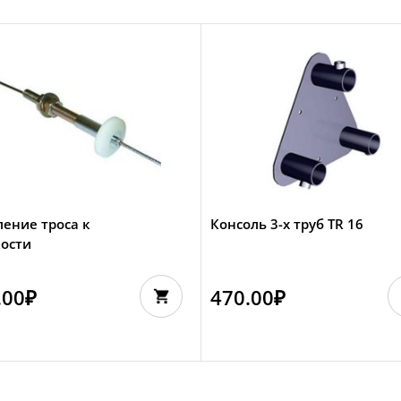
ение троса к
Консоль 3-х труб TR 16
кости
.00
₽
470.00
₽