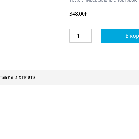
348.00
₽
Количество
В ко
Консоль
2-
х
труб
TR
14
тавка и оплата