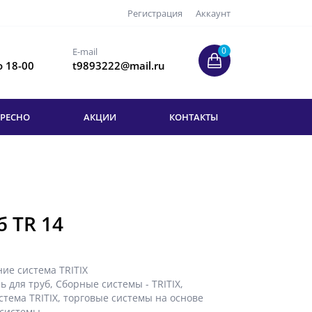
Регистрация
Аккаунт
0
E-mail
о 18-00
t9893222@mail.ru
ЕРЕСНО
АКЦИИ
КОНТАКТЫ
б TR 14
ие система TRITIX
ь для труб
,
Сборные системы - TRITIX
,
стема TRITIX
,
торговые системы на основе
 системы