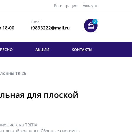
Регистрация
Аккаунт
0
E-mail
о 18-00
t9893222@mail.ru
ЕРЕСНО
АКЦИИ
КОНТАКТЫ
олонны TR 26
льная для плоской
ие система TRITIX
я плоской колонны
,
Сборные системы -