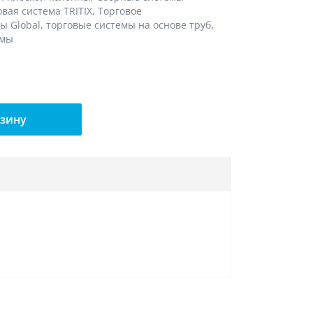
овая система TRITIX
,
Торговое
ы Global
,
торговые системы на основе труб
,
емы
рзину