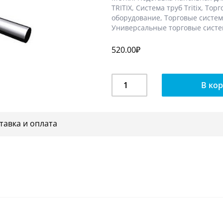
TRITIX
,
Система труб Tritix
,
Торг
оборудование
,
Торговые систем
Универсальные торговые сист
520.00
₽
Количество
В ко
Подставка
напольная
для
плоской
тавка и оплата
колонны
TR
26