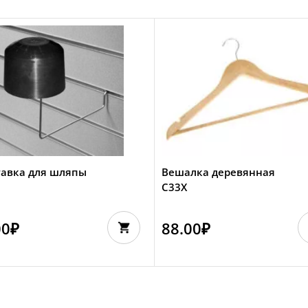
тавка для шляпы
Вешалка деревянная
C33Х
00
₽
88.00
₽