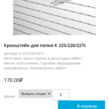
Кронштейн для полки К 225/226/227с
Артикул:
К 225/226/227с
Категория:
Кросс-панели и аксессуары Абботт
Метки:
Кросспанель
,
Торговое оборудование
,
экономпанель
,
Экономпанель абботт
170.00
₽
Количество
Длина
Кронштейн
для
В корзину
полки