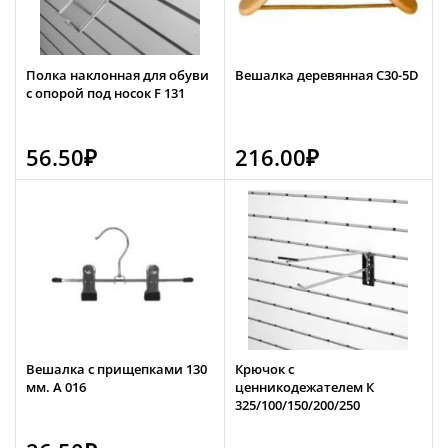
Полка наклонная для обуви
Вешалка деревянная C30-5D
с опорой под носок F 131
56.50
₽
216.00
₽
Вешалка с прищепками 130
Крючок с
мм. А 016
ценникодежателем К
325/100/150/200/250