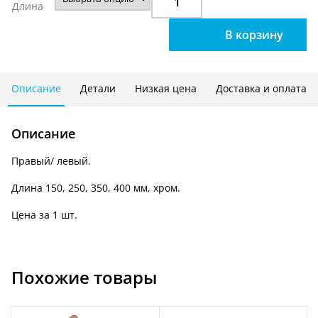
Длина
Кронштейн
для
В корзину
полок
левый/
правый-
202
Описание
Детали
Низкая цена
Доставка и оплата
M32/
М33
Описание
(В)-150/250/350/400
Правый/ левый.
Длина 150, 250, 350, 400
мм, хром.
Цена за 1 шт.
Похожие товары