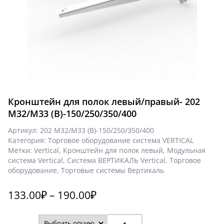
Кронштейн для полок левый/правый- 202
M32/М33 (В)-150/250/350/400
Артикул:
202 M32/М33 (В)-150/250/350/400
Категория:
Торговое оборудование система VERTICAL
Метки:
Vertical
,
Кронштейн для полок левый
,
Модульная
система Vertical
,
Система ВЕРТИКАЛЬ Vertical
,
Торговое
оборудование
,
Торговые системы Вертикаль
133.00
₽
–
190.00
₽
Количество