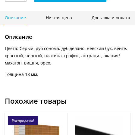
вертикальная
1200
мм
Описание
Низкая цена
Доставка и оплата
х
2400
Описание
мм
ЦВЕТНАЯ
Цвета: Серый, дуб сонома, дуб делано, невский бук, венге,
красный, черный, платина, графит, антрацит, акация/
махагон, вишня, орех.
Толщина 18 мм.
Похожие товары
Распродажа!