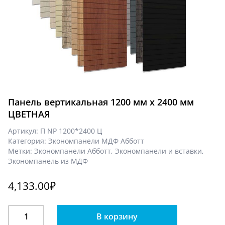
Панель вертикальная 1200 мм х 2400 мм
ЦВЕТНАЯ
Артикул:
П NP 1200*2400 Ц
Категория:
Экономпанели МДФ Абботт
Метки:
Экономпанели Абботт
,
Экономпанели и вставки
,
Экономпанель из МДФ
4,133.00
₽
Количество
В корзину
Панель