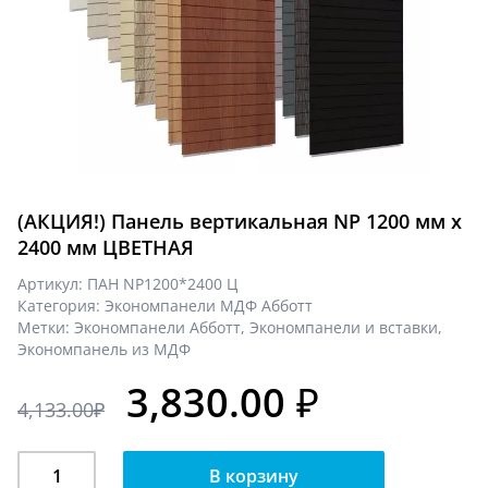
(АКЦИЯ!) Панель вертикальная NP 1200 мм х
2400 мм ЦВЕТНАЯ
Артикул:
ПАН NP1200*2400 Ц
Категория:
Экономпанели МДФ Абботт
Метки:
Экономпанели Абботт
,
Экономпанели и вставки
,
Экономпанель из МДФ
3,830.00
₽
4,133.00
₽
Количество
В корзину
(АКЦИЯ!)