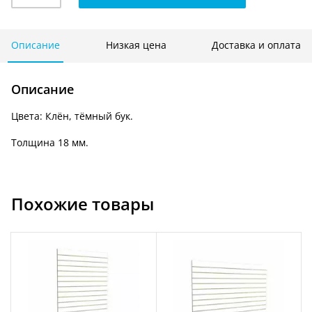
Панель
вертикальная
NP
Описание
Низкая цена
Доставка и оплата
1200
мм
Описание
х
2400
Цвета: К
лён, тёмный бук
.
мм
ЦВЕТНАЯ
Толщина 18 мм.
Похожие товары