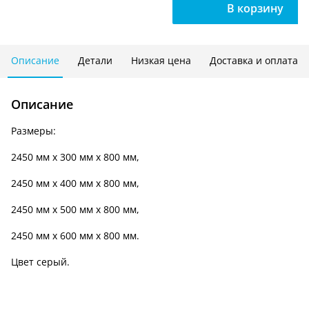
В корзину
5
полок,
высота
2450
Описание
Детали
Низкая цена
Доставка и оплата
мм.,
ширина
Описание
800
мм.
Размеры:
СТа-245/80
2450 мм х 300 мм х 800 мм,
2450 мм х 400 мм х 800 мм,
2450 мм х 500 мм х 800 мм,
2450 мм х 600 мм х 800 мм.
Цвет серый.