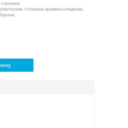
 стеллажи
аллические
,
Стеллажи архивно-складские
,
зборные
рзину