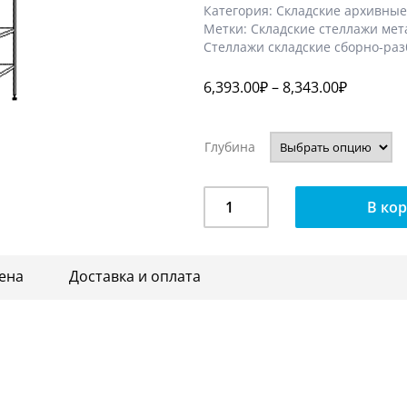
Категория:
Складские архивные
Метки:
Складские стеллажи мет
Стеллажи складские сборно-ра
6,393.00
₽
–
8,343.00
₽
Глубина
Количество
В ко
Складской
стеллаж
УСИЛЕННЫЙ,
ена
Доставка и оплата
5
полок,
высота
2450
мм.,
ширина
1000