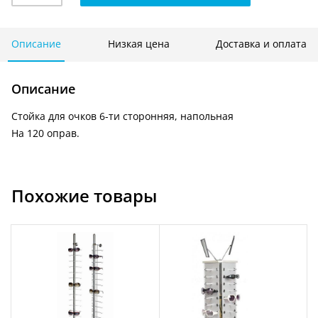
для
очков
6-
Описание
Низкая цена
Доставка и оплата
ти
сторонняя,
Описание
напольная-
Соч
Стойка для очков 6-ти сторонняя, напольная
3
На 120 оправ.
Похожие товары