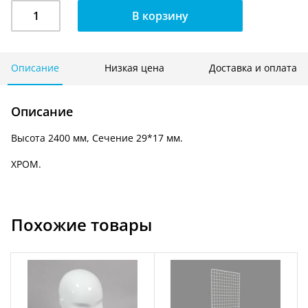
Количество
В корзину
Стойка
настенная
2400
мм.
Описание
Низкая цена
Доставка и оплата
сечение
29*17
Описание
мм.
GL
Высота 2400 мм, Сечение 29*17 мм.
1
(В)
ХРОМ.
Похожие товары