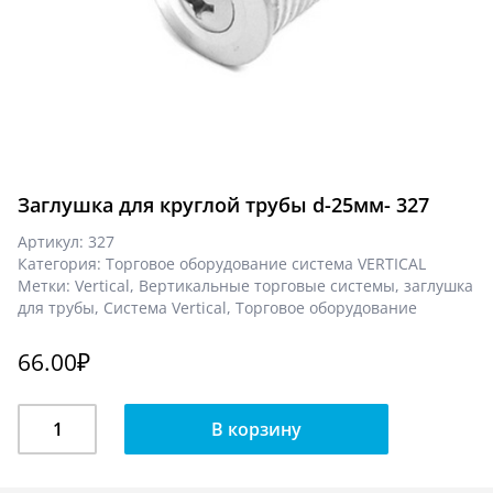
Заглушка для круглой трубы d-25мм- 327
Артикул:
327
Категория:
Торговое оборудование система VERTICAL
Метки:
Vertical
,
Вертикальные торговые системы
,
заглушка
для трубы
,
Система Vertical
,
Торговое оборудование
66.00
₽
Количество
В корзину
Заглушка
для
круглой